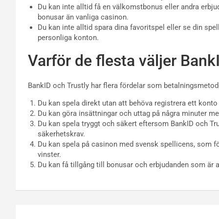
Du kan inte alltid få en välkomstbonus eller andra erbj
bonusar än vanliga casinon.
Du kan inte alltid spara dina favoritspel eller se din sp
personliga konton.
Varför de flesta väljer Bank
BankID och Trustly har flera fördelar som betalningsmetod
Du kan spela direkt utan att behöva registrera ett kont
Du kan göra insättningar och uttag på några minuter med
Du kan spela tryggt och säkert eftersom BankID och Tr
säkerhetskrav.
Du kan spela på casinon med svensk spellicens, som fö
vinster.
Du kan få tillgång till bonusar och erbjudanden som är
Inläggsnavigering