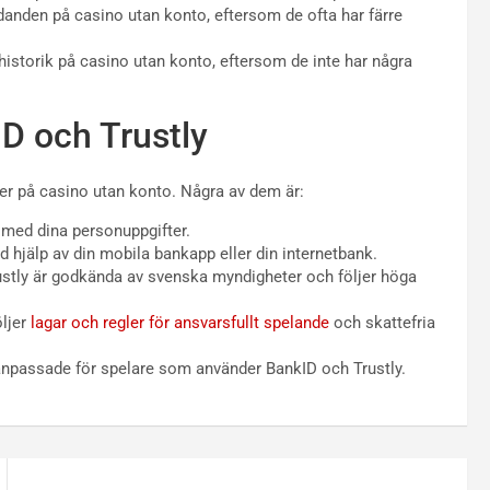
udanden på casino utan konto, eftersom de ofta har färre
elhistorik på casino utan konto, eftersom de inte har några
ID och Trustly
er på casino utan konto. Några av dem är:
o med dina personuppgifter.
 hjälp av din mobila bankapp eller din internetbank.
ustly är godkända av svenska myndigheter och följer höga
ljer
lagar och regler för ansvarsfullt spelande
och skattefria
 anpassade för spelare som använder BankID och Trustly.