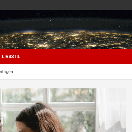
LIVSSTIL
ntligen