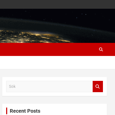
S
ö
k
Recent Posts